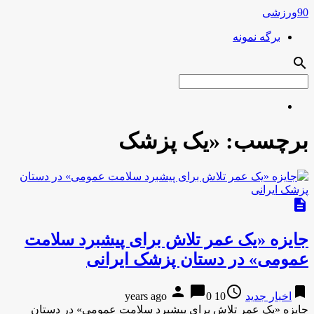
90ورزشی
برگه نمونه
search
برچسب:
«یک پزشک
description
جایزه «یک عمر تلاش برای پیشبرد سلامت
عمومی» در دستان پزشک ایرانی
person
chat_bubble
access_time
bookmark
اخبار جدید
10 years ago
0
جایزه «یک عمر تلاش برای پیشبرد سلامت عمومی» در دستان