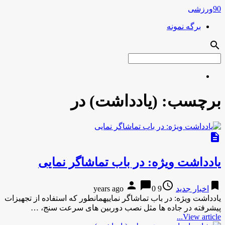
90ورزشی
برگه نمونه
search
برچسب:
(یادداشت) در
description
یادداشت ویژه: در باب تماشاگر نمایی
person
chat_bubble
access_time
bookmark
اخبار جدید
9 years ago
0
یادداشت ویژه: در باب تماشاگر نماییهمانطور که استفاده از تجهیزات
پیشرفته در جاده ها مثل نصب دوربین های سرعت سنج، …
View article...