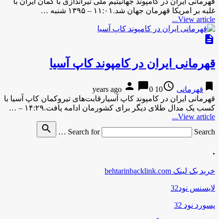
قهرمانی ایران در کامپوند جهانیتیم ملی تیراندازی با کمان ایران با
غلبه بر امریکا قهرمان جهان شد.۱۱:۰۱ – ۱۳۹۵ شنبه …
View article...
description
قهرمانی ایران در کامپوند کاپ آسیا
person
chat_bubble
access_time
bookmark
قهرمانی
10 years ago
0
قهرمانی ایران در کامپوند کاپ آسیارقابت‌های تیروکمان کاپ آسیا با
کسب یک مدال طلای دیگر برای کشورمان ادامه یافت.۱۴:۲۹ – …
View article...
search
Search for
Search …
.
خرید بک لینک behtarinbacklink.com
لایسنس نود32
پسورد نود 32