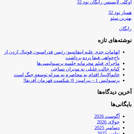
اوکلی لایسنس رایگان نود 32
همیار نود 32
بهترین سئو
رایگان
نوشته‌های تازه
اتهامات جدی علیه اینفانتینو: رئیس فدراسیون فوتبال اردن از
باج‌خواهی فیفا پرده برداشت
ماجرای فیلم محرمانه جلسه پرسپولیسی‌ها
کنایه جالب خلیلی به مدیران نساجی
خاتم‌الانبیا: اقدام به محاصره به منزله توسعه جنگ است
پرسپولیس 1 – پیرامیدز 0: شکست قهرمان آفریقا!
آخرین دیدگاه‌ها
بایگانی‌ها
آگوست 2026
جولای 2026
دسامبر 2025
نوامبر 2025