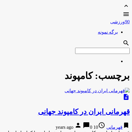
expand_less

90ورزشی
برگه نمونه
search
برچسب:
کامپوند
description
قهرمانی ایران در کامپوند جهانی
person
chat_bubble
access_time
bookmark
قهرمانی
10 years ago
0