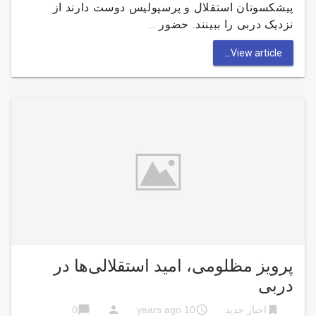
پیشکسوتان استقلال و پرسپولیس دوست دارند از
نزدیک دربی را ببینند. حضور …
View article...
پرویز مظلومی، امید استقلالی‌ها در
دربی
chat_bubble
person
access_time
bookmark
اخبار جدید
10 years ago
0