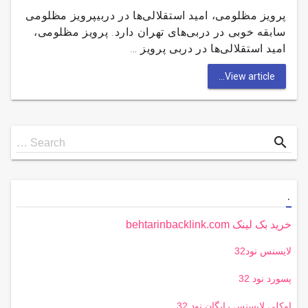
پرویز مظلومی، امید استقلالی‌ها در دربیپرویز مظلومی
سابقه خوبی در دربی‌های تهران دارد. پرویز مظلومی،
امید استقلالی‌ها در دربی پرویز …
View article...
Search
search
Search …
for
.
خرید بک لینک behtarinbacklink.com
لایسنس نود32
پسورد نود 32
اوکلی لایسنس رایگان نود 32