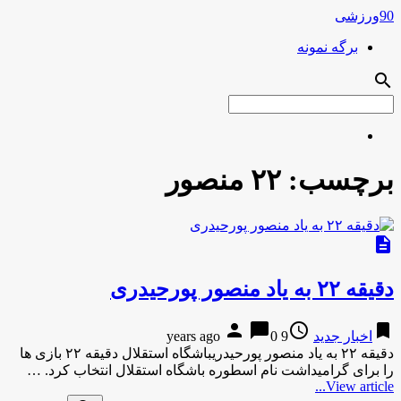
90ورزشی
برگه نمونه
search
برچسب:
٢٢ منصور
description
دقیقه ٢٢ به یاد منصور پورحیدری
person
chat_bubble
access_time
bookmark
اخبار جدید
9 years ago
0
دقیقه ٢٢ به یاد منصور پورحیدریباشگاه استقلال دقیقه ٢٢ بازی ها
را برای گرامیداشت نام اسطوره باشگاه استقلال انتخاب کرد. …
View article...