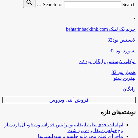
search
Search for
Search …
.
خرید بک لینک behtarinbacklink.com
لایسنس نود32
پسورد نود 32
اوکلی لایسنس رایگان نود 32
همیار نود 32
بهترین سئو
رایگان
فروش آنتی ویروس
نوشته‌های تازه
اتهامات جدی علیه اینفانتینو: رئیس فدراسیون فوتبال اردن از
باج‌خواهی فیفا پرده برداشت
ماجرای فیلم محرمانه جلسه پرسپولیسی‌ها