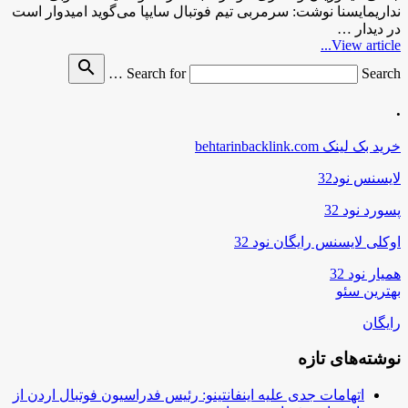
نداریمایسنا نوشت: سرمربی تیم فوتبال سایپا می‌گوید امیدوار است
در دیدار …
View article...
search
Search for
Search …
.
خرید بک لینک behtarinbacklink.com
لایسنس نود32
پسورد نود 32
اوکلی لایسنس رایگان نود 32
همیار نود 32
بهترین سئو
رایگان
نوشته‌های تازه
اتهامات جدی علیه اینفانتینو: رئیس فدراسیون فوتبال اردن از