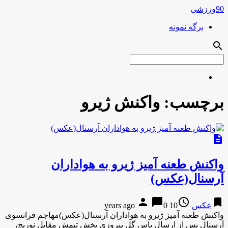
90ورزشی
برگه نمونه
search
برچسب:
واکنش ژیرو
description
واکنش طعنه آمیز ژیرو به هواداران
آرسنال(عکس)
person
chat_bubble
access_time
bookmark
عکس
10 years ago
0
واکنش طعنه آمیز ژیرو به هواداران آرسنال(عکس)مهاجم فرانسوی
آرسنال پس از ارسال پاس گل پیروزی بخش تیمش مقابل نوریچ،