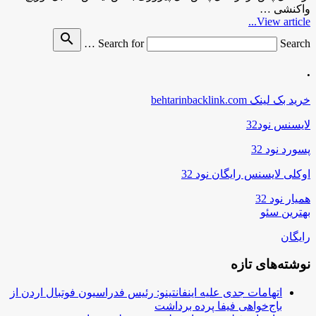
واکنشی …
View article...
search
Search for
Search …
.
خرید بک لینک behtarinbacklink.com
لایسنس نود32
پسورد نود 32
اوکلی لایسنس رایگان نود 32
همیار نود 32
بهترین سئو
رایگان
نوشته‌های تازه
اتهامات جدی علیه اینفانتینو: رئیس فدراسیون فوتبال اردن از
باج‌خواهی فیفا پرده برداشت