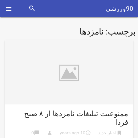
search
90ورزشی

برچسب:
نامزدها
ممنوعیت تبلیغات نامزدها از ۸ صبح
فردا
chat_bubble
person
access_time
bookmark
اخبار جدید
10 years ago
0