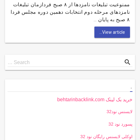
ممنوعیت تبلیغات نامزدها از ۸ صبح فردازمان تبلیغات
نامزدهای مرحله دوم انتخابات دهمین دوره مجلس فردا
۸ صبح به پایان …
View article...
Search
search
Search …
for
.
خرید بک لینک behtarinbacklink.com
لایسنس نود32
پسورد نود 32
اوکلی لایسنس رایگان نود 32