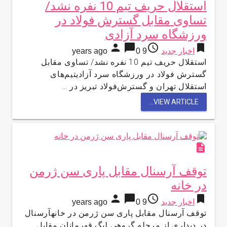
استقلال حریف تیم 10 نفره نشد/
تساوی مقابل گسترش فولاد در
ورزشگاه سرد آزادی
person
chat_bubble
access_time
bookmark
اخبار جدید
9 years ago
0
استقلال حریف تیم 10 نفره نشد/ تساوی مقابل
گسترش فولاد در ورزشگاه سرد آزادیتیم‌های
استقلال تهران و گسترش‌فولاد تبریز در …
VIEW ARTICLE...
description
توقف آرسنال مقابل پاری سن ژرمن
در خانه
person
chat_bubble
access_time
bookmark
اخبار جدید
9 years ago
0
توقف آرسنال مقابل پاری سن ژرمن در خانهآرسنال
در دیداری از مرحله گروهی لیگ قهرمانان مقابل