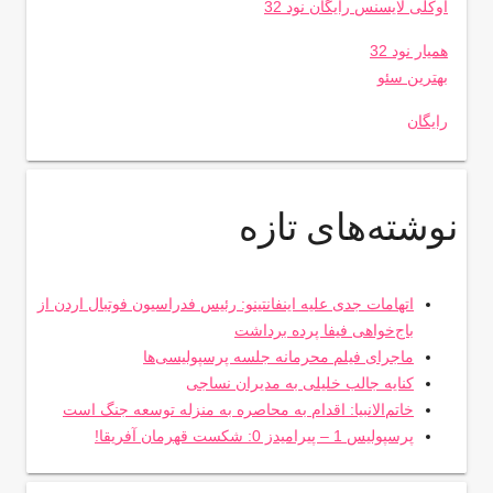
اوکلی لایسنس رایگان نود 32
همیار نود 32
بهترین سئو
رایگان
نوشته‌های تازه
اتهامات جدی علیه اینفانتینو: رئیس فدراسیون فوتبال اردن از
باج‌خواهی فیفا پرده برداشت
ماجرای فیلم محرمانه جلسه پرسپولیسی‌ها
کنایه جالب خلیلی به مدیران نساجی
خاتم‌الانبیا: اقدام به محاصره به منزله توسعه جنگ است
پرسپولیس 1 – پیرامیدز 0: شکست قهرمان آفریقا!