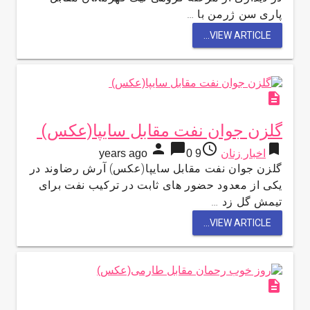
پاری سن ژرمن با …
VIEW ARTICLE...
description
گلزن جوان نفت مقابل سایپا(عکس)
person
chat_bubble
access_time
bookmark
اخبار زنان
9 years ago
0
گلزن جوان نفت مقابل سایپا(عکس) آرش رضاوند در
یکی از معدود حضور های ثابت در ترکیب نفت برای
تیمش گل زد …
VIEW ARTICLE...
description