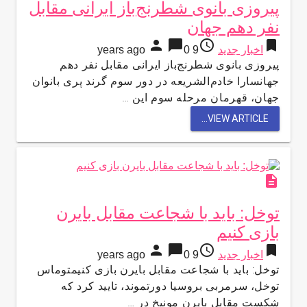
پیروزی بانوی شطرنج‌باز ایرانی مقابل
نفر دهم جهان
person
chat_bubble
access_time
bookmark
اخبار جدید
9 years ago
0
پیروزی بانوی شطرنج‌باز ایرانی مقابل نفر دهم
جهانسارا خادم‌الشریعه در دور سوم گرند پری بانوان
جهان، قهرمان مرحله سوم این …
VIEW ARTICLE...
description
توخل: باید با شجاعت مقابل بایرن
بازی کنیم
person
chat_bubble
access_time
bookmark
اخبار جدید
9 years ago
0
توخل: باید با شجاعت مقابل بایرن بازی کنیمتوماس
توخل، سرمربی بروسیا دورتموند، تایید کرد که
شکست مقابل بایرن مونیخ در …