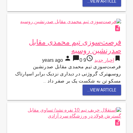
VIEW ARTICLE...
description
فرصت‌سوزی تیم محمدی مقابل
صدرنشین روسیه
person
chat_bubble
access_time
bookmark
اخبار جدید
9 years ago
0
فرصت‌سوزی تیم محمدی مقابل صدرنشین
روسیهترک گروژنی در دیداری نزدیک برابر اسپارتاک
مسکو تن به شکست یک بر صفر داد …
VIEW ARTICLE...
description