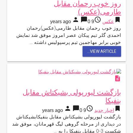
روز خوب رحمان مقابل
طارمی(عکس)
person
chat_bubble
access_time
bookmark
عکس
9 years ago
0
روز خوب رحمان مقابل طارمی(عکس)رحمان
احمدی گلر تیم پیکان عصر امروز موفق شد نمایش
خوبی برابر مهاجمین تیم پرسپولیس داشته …
VIEW ARTICLE...
description
بازگشت لیورپولی بشیکتاش مقابل
بنفیکا
person
chat_bubble
access_time
bookmark
اخبار جدید
9 years ago
0
بازگشت لیورپولی بشیکتاش مقابل بنفیکابشیکتاش
در دیداری از مرحله گروهی لیگ قهرمانان، موفق شد
شکست 3-0 مقابل بنفیکا را به …