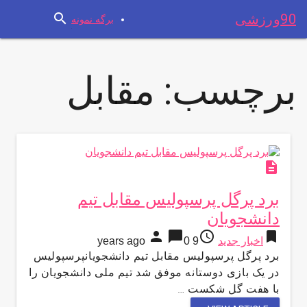
search
90ورزشی
برگه نمونه
برچسب:
مقابل
description
برد پرگل پرسپولیس مقابل تیم
دانشجویان
person
chat_bubble
access_time
bookmark
اخبار جدید
9 years ago
0
برد پرگل پرسپولیس مقابل تیم دانشجویانپرسپولیس
در یک بازی دوستانه موفق شد تیم ملی دانشجویان را
با هفت گل شکست …