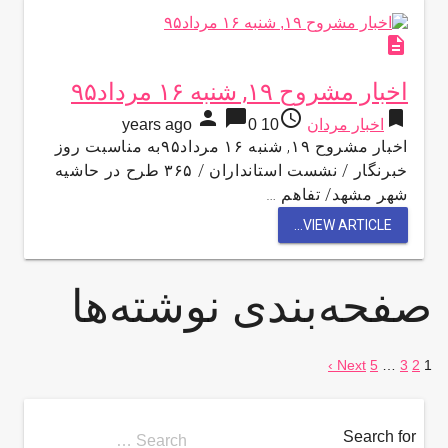
description
اخبار مشروح ۱۹, شنبه ۱۶ مرداد۹۵
person
chat_bubble
access_time
bookmark
اخبار مردان
10 years ago
0
اخبار مشروح ۱۹, شنبه ۱۶ مرداد۹۵به مناسبت روز
خبرنگار / نشست استانداران / ۳۶۵ طرح در حاشیه
شهر مشهد/ تفاهم …
VIEW ARTICLE...
صفحه‌بندی نوشته‌ها
Next ›
5
…
3
2
1
Search for
Search …