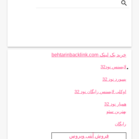
search
خرید بک لینک behtarinbacklink.com
.
لایسنس نود32
پسورد نود 32
اوکلی لایسنس رایگان نود 32
همیار نود 32
بهترین سئو
رایگان
فروش آنتی ویروس