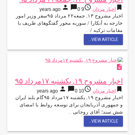
person
chat_bubble
access_time
bookmark
اخبار مردان
9 years ago
0
اخبار مشروح ۱۳, جمعه۲۲ مرداد ۹۵سفر وزیر امور
خارجه به آنکارا / سوریه محور گفتگوهای ظریف با
مقامات ترکیه / …
VIEW ARTICLE...
description
اخبار مشروح ۱۹, یکشنبه ۱۷مرداد ۹۵
person
chat_bubble
access_time
bookmark
اخبار مردان
10 years ago
0
اخبار مشروح ۱۹, یکشنبه ۱۷مرداد ۹۵گام بلند ایران
و جمهوری آذربایجان برای توسعه روابط با امضای
شش سند؛ آقای روحانی …
VIEW ARTICLE...