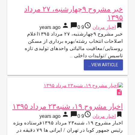
خبر مشروح ۹چهارشنبه، ۲۷ مرداد
۱۳۹۵
person
chat_bubble
access_time
bookmark
اخبار مردان
9 years ago
0
خبر مشروح ۹چهارشنبه، ۲۷ مرداد ۱۳۹۵اعلام
اصلاحات انتخاب رشته/بهره برداری از مسکن
روستایی/معافیت مالیاتی واحدهای تولیدی تازه
تاسیس /تولیدات داخلی …
VIEW ARTICLE...
description
اخبار مشروح ۱۹، شنبه۲۳ مرداد ۱۳۹۵
person
chat_bubble
access_time
bookmark
اخبار مردان
9 years ago
0
اخبار مشروح ۱۹، شنبه۲۳ مرداد ۱۳۹۵فرستاده ویژه
رئیس جمهور کوبا در تهران / ایرانی ها ۷۹ دقیقه در