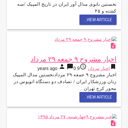
نخستین بانوی مدال آور ایران در تاریخ المپیک /سه
کشته و ۴۵ …
VIEW ARTICLE...
description
اخبار مشروح ۹ جمعه ۲۹ مرداد
person
chat_bubble
access_time
bookmark
اخبار مردان
9 years ago
0
اخبار مشروح ۹ جمعه ۲۹ مردادنخستین مدال المپیک
زنان ورزشکار ایران / تصادف دو دستگاه اتوبوس در
محور کرج تهران …
VIEW ARTICLE...
description