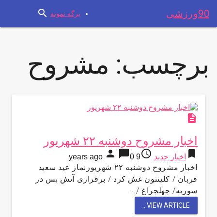
search
90ورزشی
برگه نمونه
برچسب:
مشروح
description
اخبار مشروح دوشنبه ۲۲ شهریور
person
chat_bubble
access_time
bookmark
اخبار جدید
9 years ago
0
اخبار مشروح دوشنبه ۲۲ شهریورنماز عید سعید
قربان / کلینتون غش کرد / برقراری آتش بس در
سوریه/ چهلچراغ / …
VIEW ARTICLE...