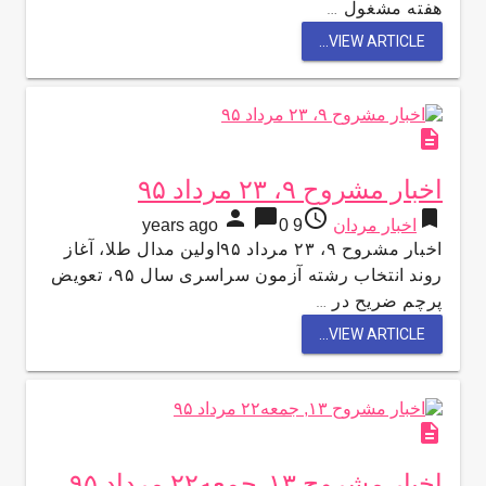
هفته مشغول …
VIEW ARTICLE...
description
اخبار مشروح ۹، ۲۳ مرداد ۹۵
person
chat_bubble
access_time
bookmark
اخبار مردان
9 years ago
0
اخبار مشروح ۹، ۲۳ مرداد ۹۵اولین مدال طلا، آغاز
روند انتخاب رشته آزمون سراسری سال ۹۵، تعویض
پرچم ضریح در …
VIEW ARTICLE...
description
اخبار مشروح ۱۳, جمعه۲۲ مرداد ۹۵