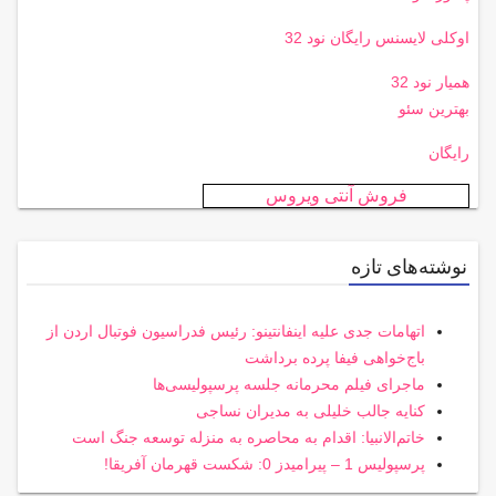
اوکلی لایسنس رایگان نود 32
همیار نود 32
بهترین سئو
رایگان
فروش آنتی ویروس
نوشته‌های تازه
اتهامات جدی علیه اینفانتینو: رئیس فدراسیون فوتبال اردن از
باج‌خواهی فیفا پرده برداشت
ماجرای فیلم محرمانه جلسه پرسپولیسی‌ها
کنایه جالب خلیلی به مدیران نساجی
خاتم‌الانبیا: اقدام به محاصره به منزله توسعه جنگ است
پرسپولیس 1 – پیرامیدز 0: شکست قهرمان آفریقا!