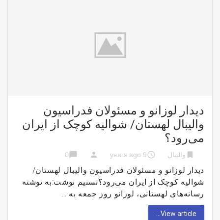
دیدار لوزانو و مسئولان فدراسیون
والیبال لهستان/ شوالیه کوچک از ایران
می‌رود؟
chat_bubble
person
access_time
bookmark
والیبال
9 years ago
0
دیدار لوزانو و مسئولان فدراسیون والیبال لهستان/
شوالیه کوچک از ایران می‌رود؟تسنیم نوشت:به نوشته
رسانه‌های لهستانی، لوزانو روز جمعه به …
View article...