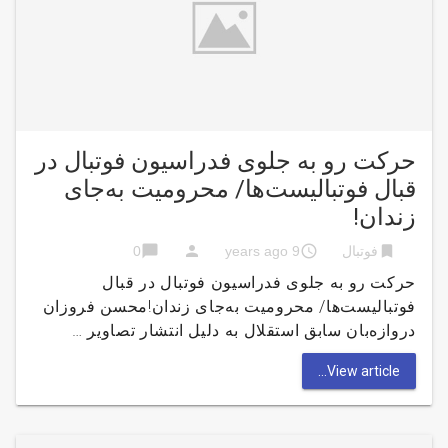
حرکت رو به جلوی فدراسیون فوتبال در
قبال فوتبالیست‌ها/ محرومیت به‌جای
زندان!
chat_bubble
person
access_time
bookmark
فوتبال
9 years ago
0
حرکت رو به جلوی فدراسیون فوتبال در قبال
فوتبالیست‌ها/ محرومیت به‌جای زندان!محسن فروزان
دروازه‌بان سابق استقلال به دلیل انتشار تصاویر …
View article...