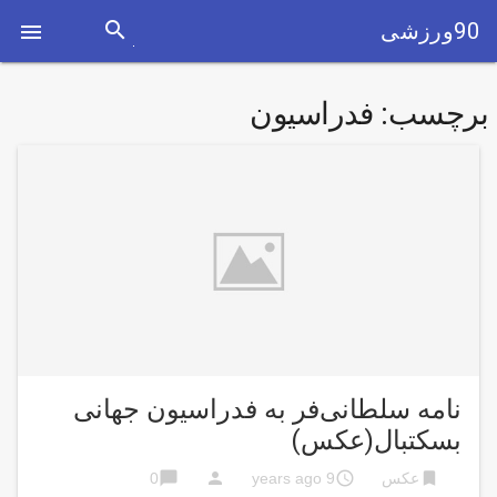
search
90ورزشی

برچسب:
فدراسیون
نامه سلطانی‌فر به فدراسیون جهانی
بسکتبال(عکس)
chat_bubble
person
access_time
bookmark
عکس
9 years ago
0