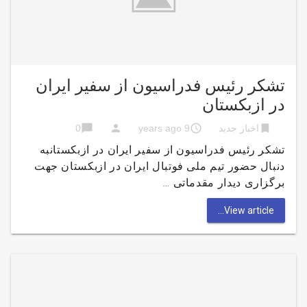
تشکر رئیس فدراسیون از سفیر ایران
در ازبکستان
chat_bubble
person
access_time
bookmark
اخبار جدید
9 years ago
0
تشکر رئیس فدراسیون از سفیر ایران در ازبکستانبه
دنبال حضور تیم ملی فوتبال ایران در ازبکستان جهت
برگزاری دیدار مقدماتی …
View article...