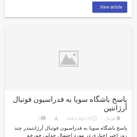
View article...
پاسخ باشگاه سویا به فدراسیون فوتبال
آرژانتین
chat_bubble
person
access_time
bookmark
فوتبال
10 years ago
0
پاسخ باشگاه سویا به فدراسیون فوتبال آرژانتیندر چند
روز اخیر اخباری در مورد احتمال جدایی خورخه