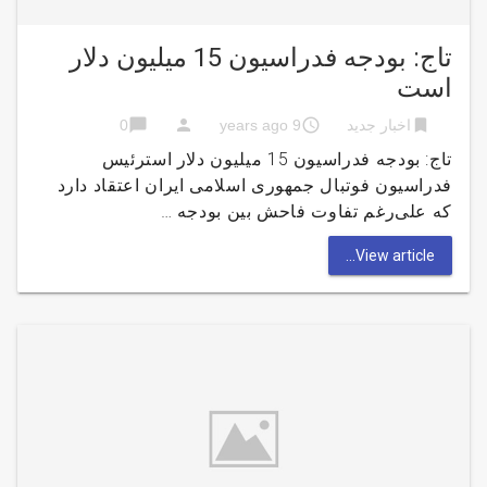
تاج: بودجه فدراسیون 15 میلیون دلار
است
chat_bubble
person
access_time
bookmark
اخبار جدید
9 years ago
0
تاج: بودجه فدراسیون 15 میلیون دلار استرئیس
فدراسیون فوتبال جمهوری اسلامی ایران اعتقاد دارد
که علی‌رغم تفاوت فاحش بین بودجه …
View article...