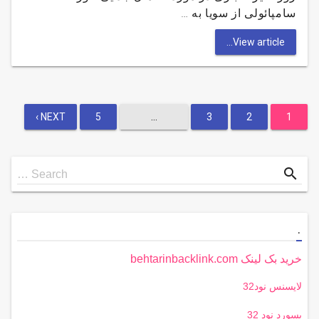
سامپائولی از سویا به …
View article...
صفحه‌بندی
NEXT ›
5
…
3
2
1
نوشته‌ها
Search
search
Search …
for
.
خرید بک لینک behtarinbacklink.com
لایسنس نود32
پسورد نود 32