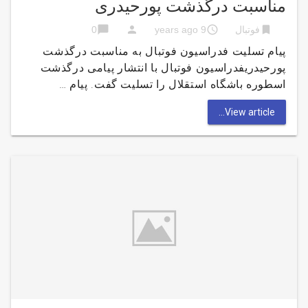
مناسبت درگذشت پورحیدری
chat_bubble
person
access_time
bookmark
فوتبال
9 years ago
0
پیام تسلیت فدراسیون فوتبال به مناسبت درگذشت
پورحیدریفدراسیون فوتبال با انتشار پیامی درگذشت
اسطوره باشگاه استقلال را تسلیت گفت. پیام …
View article...