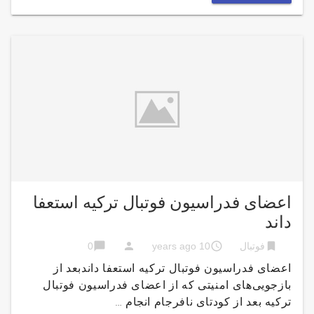
اعضای فدراسیون فوتبال ترکیه استعفا
داند
chat_bubble
person
access_time
bookmark
فوتبال
10 years ago
0
اعضای فدراسیون فوتبال ترکیه استعفا داندبعد از
بازجویی‌های امنیتی که از اعضای فدراسیون فوتبال
ترکیه بعد از کودتای نافرجام انجام …