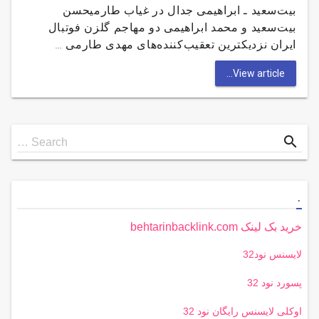
بیت‌سعید ـ ابراهیمی جدال در غیاب طارمیحسن
بیت‌سعید و محمد ابراهیمی دو مهاجم گلزن فوتبال
ایران نزدیکترین تعقیب‌کننده‌های مهدی طارمی …
View article...
Search
search
Search …
for
.
خرید بک لینک behtarinbacklink.com
لایسنس نود32
پسورد نود 32
اوکلی لایسنس رایگان نود 32