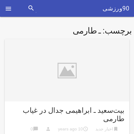
search
90ورزشی

برچسب:
ـ طارمی
بیت‌سعید ـ ابراهیمی جدال در غیاب
طارمی
chat_bubble
person
access_time
bookmark
اخبار جدید
10 years ago
0