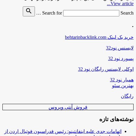
View article...
search
Search for
Search …
.
خرید بک لینک behtarinbacklink.com
لایسنس نود32
پسورد نود 32
اوکلی لایسنس رایگان نود 32
همیار نود 32
بهترین سئو
رایگان
فروش آنتی ویروس
نوشته‌های تازه
اتهامات جدی علیه اینفانتینو: رئیس فدراسیون فوتبال اردن از