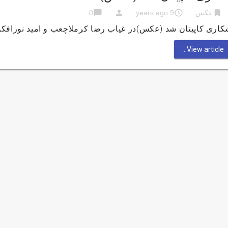
chat_bubble
person
access_time
bookmark
عکس
9 years ago
0
اری کاپیتان شد (عکس)در غیاب رضا کرملاچعب و امید نورافکن ک
View article...