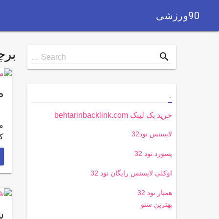
90ورزشی
بر
Search
search
Search …
for
م
.
خرید بک لینک behtarinbacklink.com
م
لایسنس نود32
کر
پسورد نود 32
اوکلی لایسنس رایگان نود 32
همیار نود 32
بهترین سئو
ش