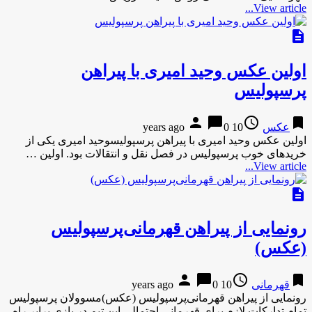
View article...
description
اولین عکس وحید امیری با پیراهن
پرسپولیس
person
chat_bubble
access_time
bookmark
عکس
10 years ago
0
اولین عکس وحید امیری با پیراهن پرسپولیسوحید امیری یکی از
خریدهای خوب پرسپولیس در فصل نقل و انتقالات بود. اولین …
View article...
description
رونمایی از پیراهن قهرمانی‌پرسپولیس
(عکس)
person
chat_bubble
access_time
bookmark
قهرمانی
10 years ago
0
رونمایی از پیراهن قهرمانی‌پرسپولیس (عکس)مسوولان پرسپولیس
تمام تدارکات لازم برای قهرمانی احتمالی این تیم در بازی برابر راه