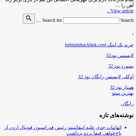
آهن را …
View article...
search
Search for
Search …
.
خرید بک لینک behtarinbacklink.com
لایسنس نود32
پسورد نود 32
اوکلی لایسنس رایگان نود 32
همیار نود 32
بهترین سئو
رایگان
نوشته‌های تازه
اتهامات جدی علیه اینفانتینو: رئیس فدراسیون فوتبال اردن از
باج‌خواهی فیفا پرده برداشت