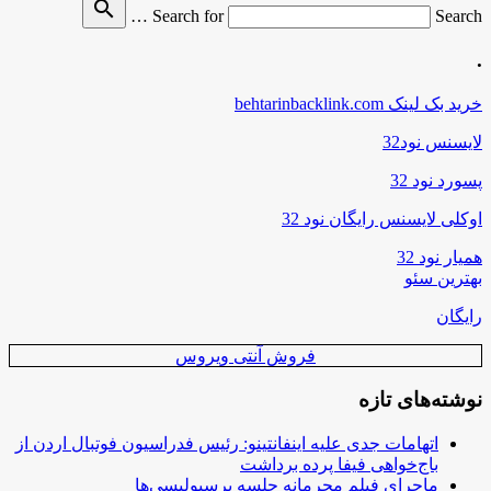
search
Search for
Search …
.
خرید بک لینک behtarinbacklink.com
لایسنس نود32
پسورد نود 32
اوکلی لایسنس رایگان نود 32
همیار نود 32
بهترین سئو
رایگان
فروش آنتی ویروس
نوشته‌های تازه
اتهامات جدی علیه اینفانتینو: رئیس فدراسیون فوتبال اردن از
باج‌خواهی فیفا پرده برداشت
ماجرای فیلم محرمانه جلسه پرسپولیسی‌ها