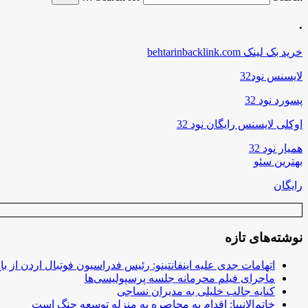
.
خرید بک لینک behtarinbacklink.com
لایسنس نود32
پسورد نود 32
اوکلی لایسنس رایگان نود 32
همیار نود 32
بهترین سئو
رایگان
نوشته‌های تازه
اتهامات جدی علیه اینفانتینو: رئیس فدراسیون فوتبال اردن از ب
ماجرای فیلم محرمانه جلسه پرسپولیسی‌ها
کنایه جالب خلیلی به مدیران نساجی
خاتم‌الانبیا: اقدام به محاصره به منزله توسعه جنگ است