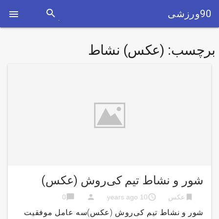
search
90ورزشی

برچسب:
(عکس) نشاط
شور و نشاط تیم کی‌روش (عکس)
chat_bubble
person
access_time
bookmark
عکس
10 years ago
0
شور و نشاط تیم کی‌روش (عکس)سه عامل موفقیت