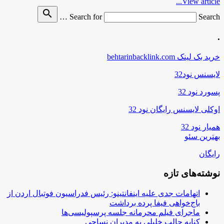
View article...
search
Search for
Search …
.
خرید بک لینک behtarinbacklink.com
لایسنس نود32
پسورد نود 32
اوکلی لایسنس رایگان نود 32
همیار نود 32
بهترین سئو
رایگان
نوشته‌های تازه
اتهامات جدی علیه اینفانتینو: رئیس فدراسیون فوتبال اردن از
باج‌خواهی فیفا پرده برداشت
ماجرای فیلم محرمانه جلسه پرسپولیسی‌ها
کنایه جالب خلیلی به مدیران نساجی