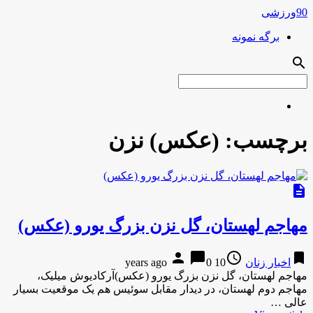
90ورزشی
برگه نمونه
search
برچسب:
(عکس) نزن
description
مهاجم لهستان، گل نزن بزرگ یورو (عکس)
person
chat_bubble
access_time
bookmark
اخبار زنان
10 years ago
0
مهاجم لهستان، گل نزن بزرگ یورو (عکس)آرکادیوش میلیک،
مهاجم دوم لهستان، در دیدار مقابل سوئیس هم یک موقعیت بسیار
عالی …