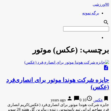
90ورزشی
برگه نمونه
search
برچسب:
(عکس) موتور
description
جایزه شرکت هوندا موتور برای انصاری‌فرد
(عکس)
person
chat_bubble
access_time
bookmark
عکس
10 years ago
0
جایزه شرکت هوندا موتور برای انصاری‌فرد (عکس)کریم انصاری
فرد مهاجم ایرانی تیم پانیونیوس زننده زیباترین گل هفته 28 سوپر