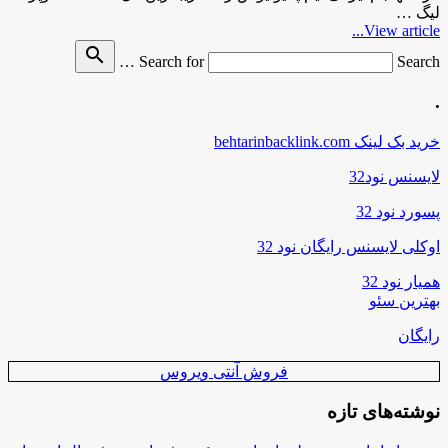
لیگ …
View article...
search
Search for
Search …
.
خرید بک لینک behtarinbacklink.com
لایسنس نود32
پسورد نود 32
اوکلی لایسنس رایگان نود 32
همیار نود 32
بهترین سئو
رایگان
فروش آنتی ویروس
نوشته‌های تازه