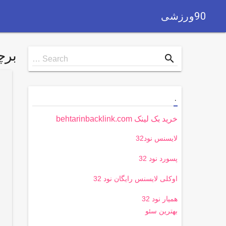
90ورزشی
بر
Search
search
Search …
for
.
خرید بک لینک behtarinbacklink.com
لایسنس نود32
پسورد نود 32
اوکلی لایسنس رایگان نود 32
همیار نود 32
بهترین سئو