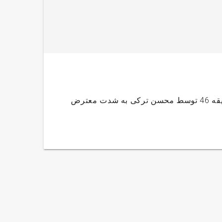
پنالتی شریفات سوخت؟ (عکس)فولادی ها به نگرفتن پنالتی در دقیقه 46 توسط محسن ترکی به شدت معترض