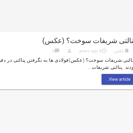
نالتی شریفات سوخت؟ (عکس)
chat_bubble
person
access_time
bookmark
عکس
9 years ago
0
دند. پنالتی شریفات …
View article...