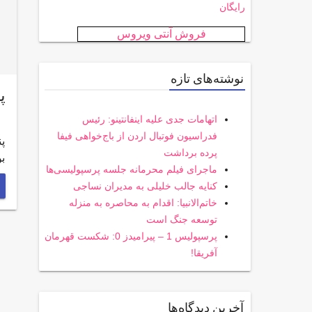
رایگان
فروش آنتی ویروس
نوشته‌های تازه
پ
اتهامات جدی علیه اینفانتینو: رئیس
فدراسیون فوتبال اردن از باج‌خواهی فیفا
پرده برداشت
بو
ماجرای فیلم محرمانه جلسه پرسپولیسی‌ها
کنایه جالب خلیلی به مدیران نساجی
خاتم‌الانبیا: اقدام به محاصره به منزله
توسعه جنگ است
پرسپولیس 1 – پیرامیدز 0: شکست قهرمان
آفریقا!
آخرین دیدگاه‌ها