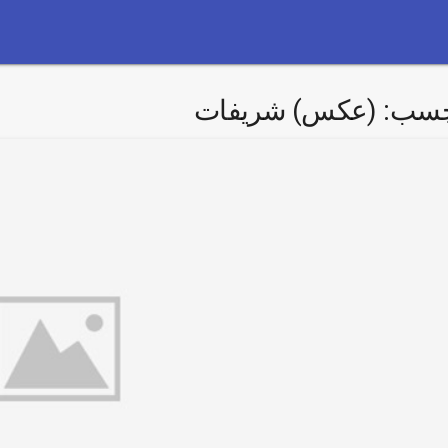
چسب:
(عکس) شریفات