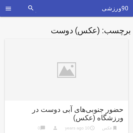
search
90ورزشی

برچسب:
(عکس) دوست
حضور جنوبی‌های آبی دوست در
ورزشگاه (عکس)
chat_bubble
person
access_time
bookmark
عکس
10 years ago
0