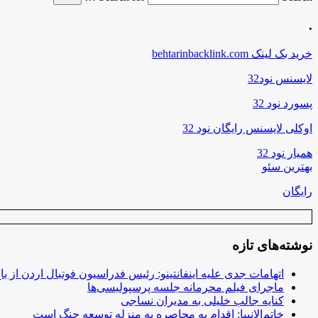
.
خرید بک لینک behtarinbacklink.com
لایسنس نود32
پسورد نود 32
اوکلی لایسنس رایگان نود 32
همیار نود 32
بهترین سئو
رایگان
نوشته‌های تازه
اتهامات جدی علیه اینفانتینو: رئیس فدراسیون فوتبال اردن از ب
ماجرای فیلم محرمانه جلسه پرسپولیسی‌ها
کنایه جالب خلیلی به مدیران نساجی
خاتم‌الانبیا: اقدام به محاصره به منزله توسعه جنگ است