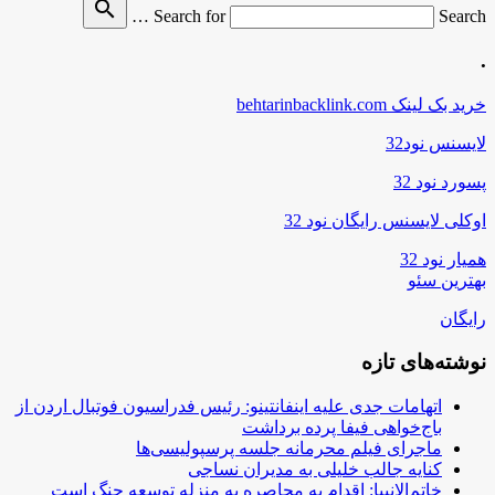
search
Search for
Search …
.
خرید بک لینک behtarinbacklink.com
لایسنس نود32
پسورد نود 32
اوکلی لایسنس رایگان نود 32
همیار نود 32
بهترین سئو
رایگان
نوشته‌های تازه
اتهامات جدی علیه اینفانتینو: رئیس فدراسیون فوتبال اردن از
باج‌خواهی فیفا پرده برداشت
ماجرای فیلم محرمانه جلسه پرسپولیسی‌ها
کنایه جالب خلیلی به مدیران نساجی
خاتم‌الانبیا: اقدام به محاصره به منزله توسعه جنگ است