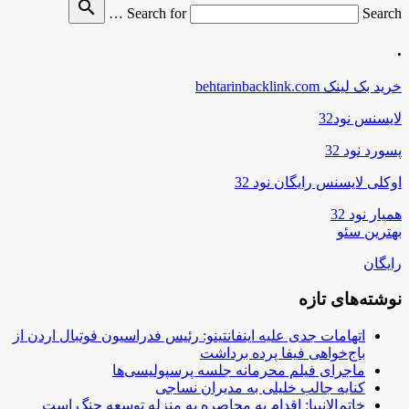
search
Search for
Search …
.
خرید بک لینک behtarinbacklink.com
لایسنس نود32
پسورد نود 32
اوکلی لایسنس رایگان نود 32
همیار نود 32
بهترین سئو
رایگان
نوشته‌های تازه
اتهامات جدی علیه اینفانتینو: رئیس فدراسیون فوتبال اردن از
باج‌خواهی فیفا پرده برداشت
ماجرای فیلم محرمانه جلسه پرسپولیسی‌ها
کنایه جالب خلیلی به مدیران نساجی
خاتم‌الانبیا: اقدام به محاصره به منزله توسعه جنگ است