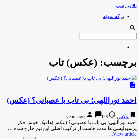
90ورزشی
برگه نمونه
search
برچسب:
(عکس) تاب
description
احمد نوراللهى؛ بى تاب یا عصبانى؟ (عکس)
person
chat_bubble
access_time
bookmark
عکس
9 years ago
0
احمد نوراللهى؛ بى تاب یا عصبانى؟ (عکس)هافبک خوش فکر
پرسپولیسى ها مدت هاست از ترکیب اصلى این تیم خارج شده …
View article...