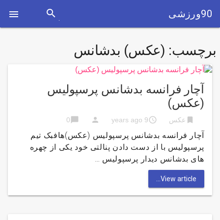
search
90ورزشی

برچسب:
(عکس) بدشانس
آچار فرانسه بدشانس پرسپولیس
(عکس)
chat_bubble
person
access_time
bookmark
عکس
9 years ago
0
آچار فرانسه بدشانس پرسپولیس (عکس)هافبک تیم
پرسپولیس با از دست دادن پنالتی خود یکی از چهره
های بدشانس دیدار پرسپولیس …
View article...