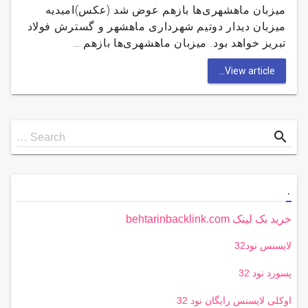
میزبان ماهشهری‌ها بازهم عوض شد (عکس)امیدیه
میزبان دیدار دوتیم شهرداری ماهشهر و گسترش فولاد
تبریز خواهد بود. میزبان ماهشهری‌ها بازهم …
View article...
Search
search
Search …
for
.
خرید بک لینک behtarinbacklink.com
لایسنس نود32
پسورد نود 32
اوکلی لایسنس رایگان نود 32