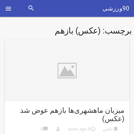
search
90ورزشی

برچسب:
(عکس) بازهم
میزبان ماهشهری‌ها بازهم عوض شد
(عکس)
chat_bubble
person
access_time
bookmark
عکس
9 years ago
0