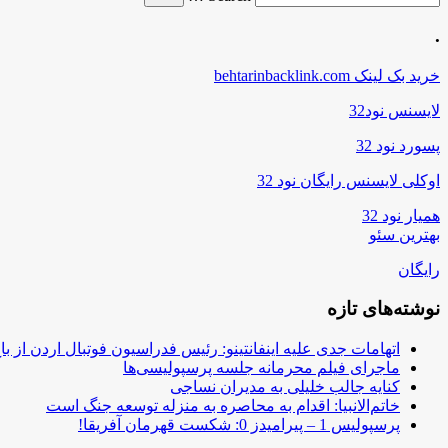
.
خرید بک لینک behtarinbacklink.com
لایسنس نود32
پسورد نود 32
اوکلی لایسنس رایگان نود 32
همیار نود 32
بهترین سئو
رایگان
نوشته‌های تازه
اتهامات جدی علیه اینفانتینو: رئیس فدراسیون فوتبال اردن از ب
ماجرای فیلم محرمانه جلسه پرسپولیسی‌ها
کنایه جالب خلیلی به مدیران نساجی
خاتم‌الانبیا: اقدام به محاصره به منزله توسعه جنگ است
پرسپولیس 1 – پیرامیدز 0: شکست قهرمان آفریقا!