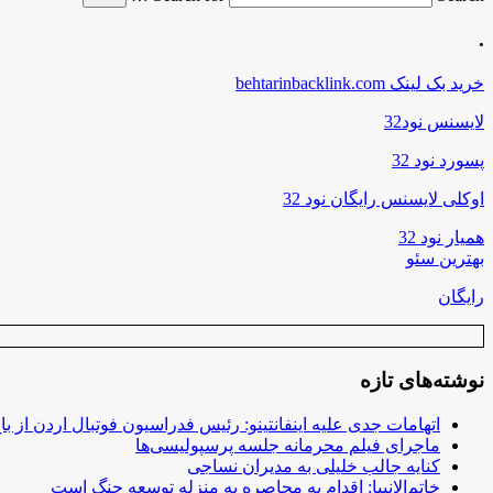
.
خرید بک لینک behtarinbacklink.com
لایسنس نود32
پسورد نود 32
اوکلی لایسنس رایگان نود 32
همیار نود 32
بهترین سئو
رایگان
نوشته‌های تازه
اتهامات جدی علیه اینفانتینو: رئیس فدراسیون فوتبال اردن از ب
ماجرای فیلم محرمانه جلسه پرسپولیسی‌ها
کنایه جالب خلیلی به مدیران نساجی
خاتم‌الانبیا: اقدام به محاصره به منزله توسعه جنگ است