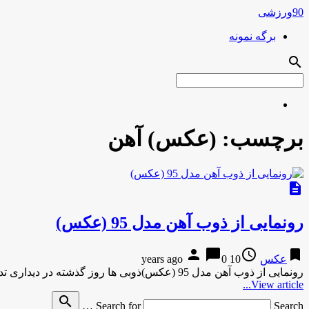
90ورزشی
برگه نمونه
search
برچسب:
(عکس) آهن
description
رونمایی از ذوب آهن مدل 95 (عکس)
person
chat_bubble
access_time
bookmark
عکس
10 years ago
0
رونمایی از ذوب آهن مدل 95 (عکس)ذوبی ها روز گذشته در دیداری تدارکاتی به مصاف تیم گل ابریشم رفتند و …
View article...
search
Search for
Search …