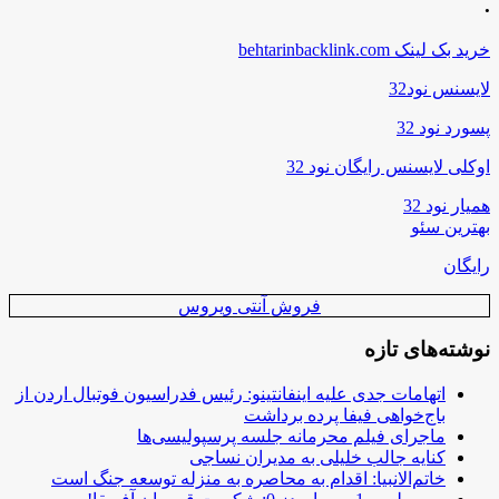
.
خرید بک لینک behtarinbacklink.com
لایسنس نود32
پسورد نود 32
اوکلی لایسنس رایگان نود 32
همیار نود 32
بهترین سئو
رایگان
فروش آنتی ویروس
نوشته‌های تازه
اتهامات جدی علیه اینفانتینو: رئیس فدراسیون فوتبال اردن از
باج‌خواهی فیفا پرده برداشت
ماجرای فیلم محرمانه جلسه پرسپولیسی‌ها
کنایه جالب خلیلی به مدیران نساجی
خاتم‌الانبیا: اقدام به محاصره به منزله توسعه جنگ است