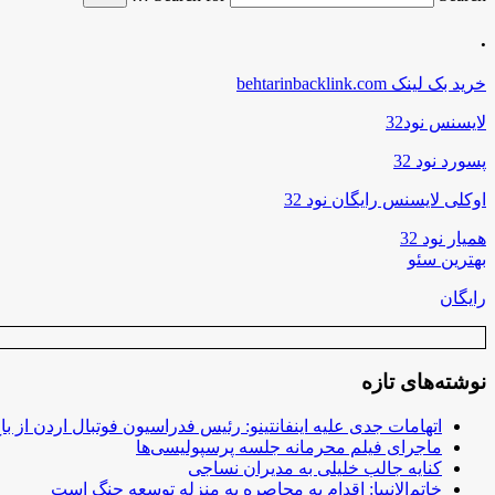
.
خرید بک لینک behtarinbacklink.com
لایسنس نود32
پسورد نود 32
اوکلی لایسنس رایگان نود 32
همیار نود 32
بهترین سئو
رایگان
نوشته‌های تازه
اتهامات جدی علیه اینفانتینو: رئیس فدراسیون فوتبال اردن از ب
ماجرای فیلم محرمانه جلسه پرسپولیسی‌ها
کنایه جالب خلیلی به مدیران نساجی
خاتم‌الانبیا: اقدام به محاصره به منزله توسعه جنگ است