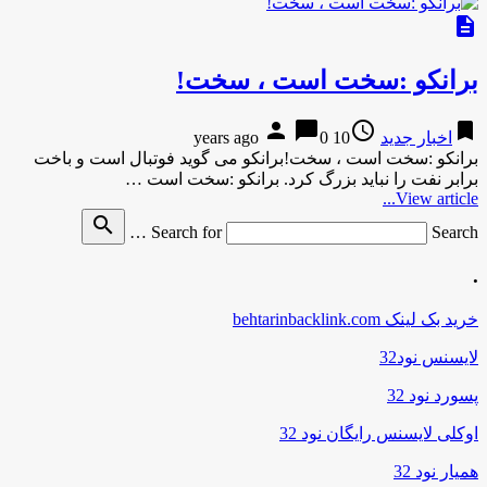
description
برانکو :سخت است ، سخت!
person
chat_bubble
access_time
bookmark
اخبار جدید
10 years ago
0
برانکو :سخت است ، سخت!برانکو می گوید فوتبال است و باخت
برابر نفت را نباید بزرگ کرد. برانکو :سخت است …
View article...
search
Search for
Search …
.
خرید بک لینک behtarinbacklink.com
لایسنس نود32
پسورد نود 32
اوکلی لایسنس رایگان نود 32
همیار نود 32