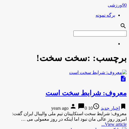
90ورزشی
برگه نمونه
search
برچسب:
:سخت سخت!
description
معروف: شرایط سخت است
person
chat_bubble
access_time
bookmark
اخبار جدید
10 years ago
0
معروف: شرایط سخت استکاپیتان تیم ملی والیبال ایران گفت:
امروز روز عالی مان نبود اما اینکه در روز معمولی می …
View article...