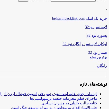
.
خرید بک لینک behtarinbacklink.com
لایسنس نود32
پسورد نود 32
اوکلی لایسنس رایگان نود 32
همیار نود 32
بهترین سئو
رایگان
نوشته‌های تازه
اتهامات جدی علیه اینفانتینو: رئیس فدراسیون فوتبال اردن از ب
ماجرای فیلم محرمانه جلسه پرسپولیسی‌ها
کنایه جالب خلیلی به مدیران نساجی
خاتم‌الانبیا: اقدام به محاصره به منزله توسعه جنگ است