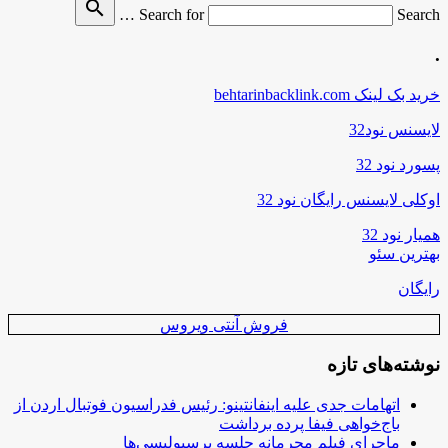
search
Search for
Search …
.
خرید بک لینک behtarinbacklink.com
لایسنس نود32
پسورد نود 32
اوکلی لایسنس رایگان نود 32
همیار نود 32
بهترین سئو
رایگان
فروش آنتی ویروس
نوشته‌های تازه
اتهامات جدی علیه اینفانتینو: رئیس فدراسیون فوتبال اردن از
باج‌خواهی فیفا پرده برداشت
ماجرای فیلم محرمانه جلسه پرسپولیسی‌ها