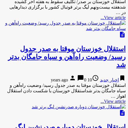
استقلال خوزستان بر صدر/ تکلیف سقوط به هفته آخر کشیده
شدهفته بیست‌ونهم لیگ برتر فوتبال کشور با برگزاری دیدار‌هایی
در …
View article...
description
استقلال خوزستان موقتا به صدر جدول
رسید/ وضعیت راه‌آهن و سیاه جامگان بدتر
شد
person
chat_bubble
access_time
bookmark
اخبار جدید
10 years ago
0
استقلال خوزستان موقتا به صدر جدول رسید/ وضعیت راه‌آهن و
سیاه جامگان بدتر شداستقلال خوزستان با شکست دادن استقلال
اهواز …
View article...
description
استقلال خوزستان دوباره صدرنشین لیگ