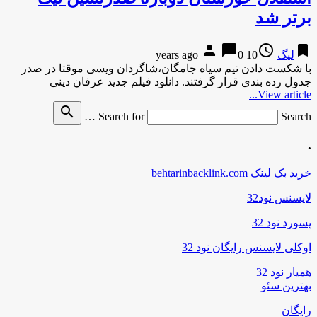
برتر شد
person
chat_bubble
access_time
bookmark
لیگ
10 years ago
0
با شکست دادن تیم سیاه جامگان،شاگردان ویسی موقتا در صدر
جدول رده بندی قرار گرفتند. دانلود فیلم جدید عرفان دینی
View article...
search
Search for
Search …
.
خرید بک لینک behtarinbacklink.com
لایسنس نود32
پسورد نود 32
اوکلی لایسنس رایگان نود 32
همیار نود 32
بهترین سئو
رایگان