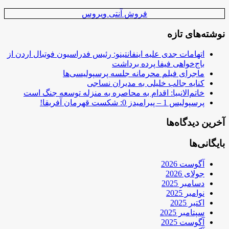
فروش آنتی ویروس
نوشته‌های تازه
اتهامات جدی علیه اینفانتینو: رئیس فدراسیون فوتبال اردن از
باج‌خواهی فیفا پرده برداشت
ماجرای فیلم محرمانه جلسه پرسپولیسی‌ها
کنایه جالب خلیلی به مدیران نساجی
خاتم‌الانبیا: اقدام به محاصره به منزله توسعه جنگ است
پرسپولیس 1 – پیرامیدز 0: شکست قهرمان آفریقا!
آخرین دیدگاه‌ها
بایگانی‌ها
آگوست 2026
جولای 2026
دسامبر 2025
نوامبر 2025
اکتبر 2025
سپتامبر 2025
آگوست 2025