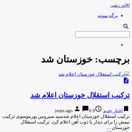
90ورزشی
برگه نمونه
search
برچسب:
خوزستان شد
description
ترکیب استقلال خوزستان اعلام شد
person
chat_bubble
access_time
bookmark
اخبار جدید
9 years ago
0
ترکیب استقلال خوزستان اعلام شدسید سیروس پورموسوی ترکیب
تیمش را برای دیدار با ذوب آهن اعلام کرد. ترکیب استقلال
خوزستان …