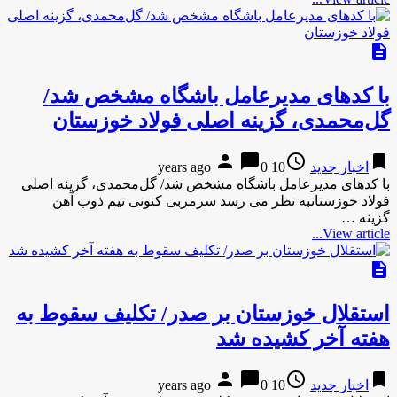
description
با کدهای مدیرعامل باشگاه مشخص شد/
گل‌‌محمدی، گزینه اصلی فولاد خوزستان
person
chat_bubble
access_time
bookmark
اخبار جدید
10 years ago
0
با کدهای مدیرعامل باشگاه مشخص شد/ گل‌‌محمدی، گزینه اصلی
فولاد خوزستانبه نظر می رسد سرمربی کنونی تیم ذوب آهن
گزینه …
View article...
description
استقلال خوزستان بر صدر/ تکلیف سقوط به
هفته آخر کشیده شد
person
chat_bubble
access_time
bookmark
اخبار جدید
10 years ago
0