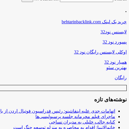
.
خرید بک لینک behtarinbacklink.com
لایسنس نود32
پسورد نود 32
اوکلی لایسنس رایگان نود 32
همیار نود 32
بهترین سئو
رایگان
نوشته‌های تازه
اتهامات جدی علیه اینفانتینو: رئیس فدراسیون فوتبال اردن از ب
ماجرای فیلم محرمانه جلسه پرسپولیسی‌ها
کنایه جالب خلیلی به مدیران نساجی
خاتم‌الانبیا: اقدام به محاصره به منزله توسعه جنگ است