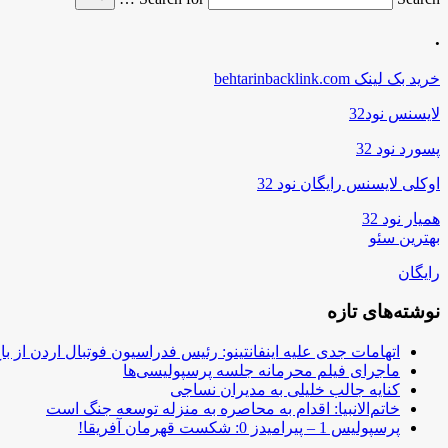
.
خرید بک لینک behtarinbacklink.com
لایسنس نود32
پسورد نود 32
اوکلی لایسنس رایگان نود 32
همیار نود 32
بهترین سئو
رایگان
نوشته‌های تازه
اتهامات جدی علیه اینفانتینو: رئیس فدراسیون فوتبال اردن از ب
ماجرای فیلم محرمانه جلسه پرسپولیسی‌ها
کنایه جالب خلیلی به مدیران نساجی
خاتم‌الانبیا: اقدام به محاصره به منزله توسعه جنگ است
پرسپولیس 1 – پیرامیدز 0: شکست قهرمان آفریقا!