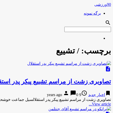
90ورزشی
برگه نمونه
search
برچسب:
/ تشییع
description
تصاویری زشت از مراسم تشییع پیکر پدر استق
person
chat_bubble
access_time
bookmark
اخبار جدید
9 years ago
0
تصاویری زشت از مراسم تشییع پیکر پدر استقلالسیل جماعت خوشحال
View article...