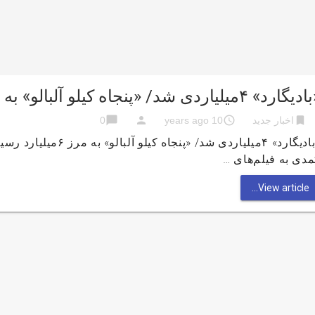
ارد» ۴میلیاردی شد/ «پنجاه کیلو آلبالو» به مرز ۶میلیارد رسید
chat_bubble
person
access_time
bookmark
اخبار جدید
10 years ago
0
«بادیگارد» ۴میلیاردی ش
دی به فیلم‌های …
View article...