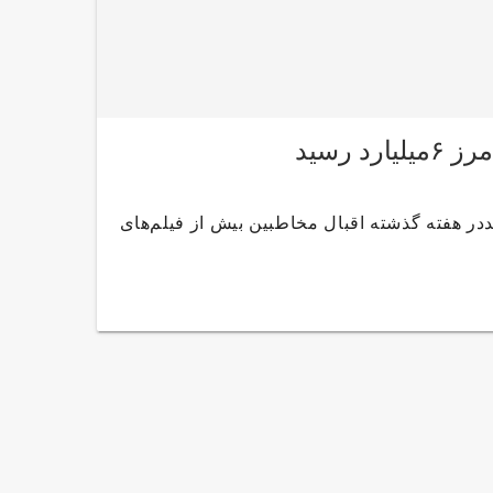
د/ «پنجاه کیلو آلبالو» به مرز ۶میلیارد رسیددر هفته گذشته اقبال مخاطبین بیش از فیلم‌های