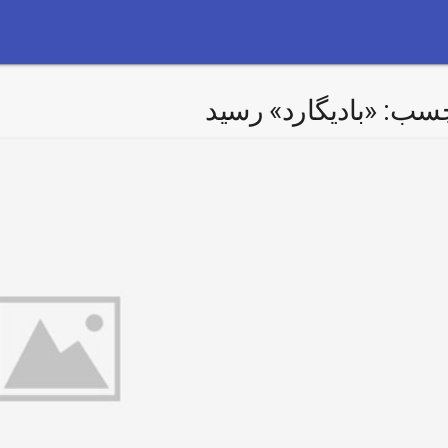
چسب:
«بادیگارد» رسید