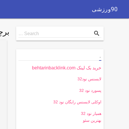
90ورزشی
بر
Search
search
Search …
for
.
خرید بک لینک behtarinbacklink.com
لایسنس نود32
پسورد نود 32
اوکلی لایسنس رایگان نود 32
همیار نود 32
بهترین سئو