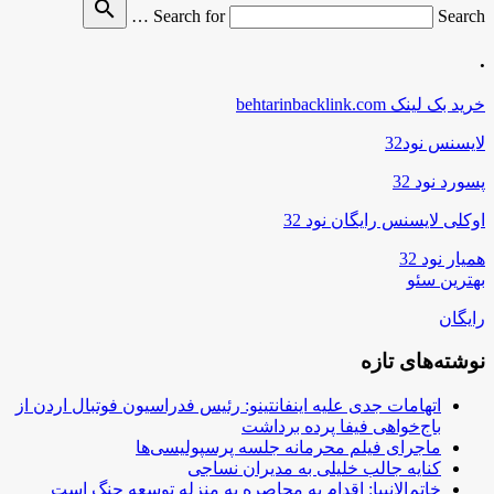
search
Search for
Search …
.
خرید بک لینک behtarinbacklink.com
لایسنس نود32
پسورد نود 32
اوکلی لایسنس رایگان نود 32
همیار نود 32
بهترین سئو
رایگان
نوشته‌های تازه
اتهامات جدی علیه اینفانتینو: رئیس فدراسیون فوتبال اردن از
باج‌خواهی فیفا پرده برداشت
ماجرای فیلم محرمانه جلسه پرسپولیسی‌ها
کنایه جالب خلیلی به مدیران نساجی
خاتم‌الانبیا: اقدام به محاصره به منزله توسعه جنگ است