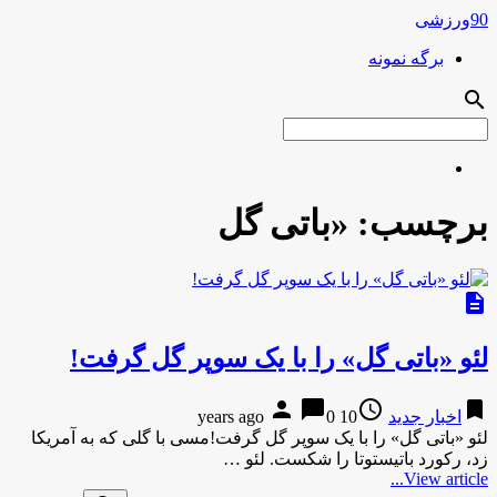
90ورزشی
برگه نمونه
search
برچسب:
«باتی گل
description
لئو «باتی گل» را با یک سوپر گل گرفت!
person
chat_bubble
access_time
bookmark
اخبار جدید
10 years ago
0
لئو «باتی گل» را با یک سوپر گل گرفت!مسی با گلی که به آمریکا
زد، رکورد باتیستوتا را شکست. لئو …
View article...