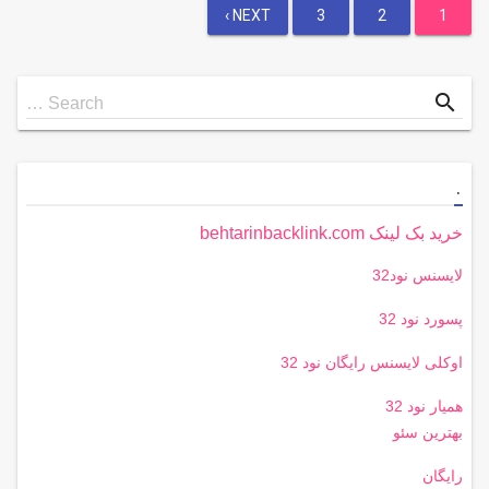
صفحه‌بندی
NEXT ›
3
2
1
نوشته‌ها
Search
search
Search …
for
.
خرید بک لینک behtarinbacklink.com
لایسنس نود32
پسورد نود 32
اوکلی لایسنس رایگان نود 32
همیار نود 32
بهترین سئو
رایگان