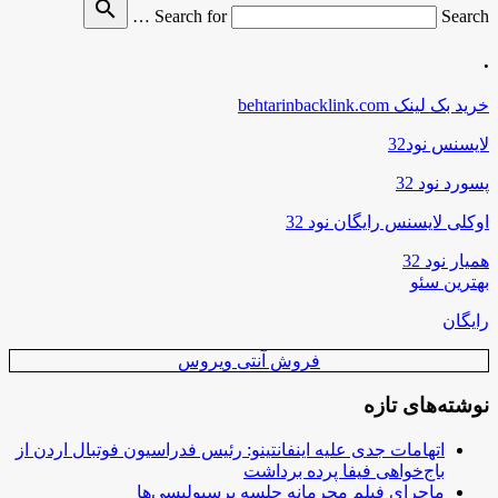
search
Search for
Search …
.
خرید بک لینک behtarinbacklink.com
لایسنس نود32
پسورد نود 32
اوکلی لایسنس رایگان نود 32
همیار نود 32
بهترین سئو
رایگان
فروش آنتی ویروس
نوشته‌های تازه
اتهامات جدی علیه اینفانتینو: رئیس فدراسیون فوتبال اردن از
باج‌خواهی فیفا پرده برداشت
ماجرای فیلم محرمانه جلسه پرسپولیسی‌ها