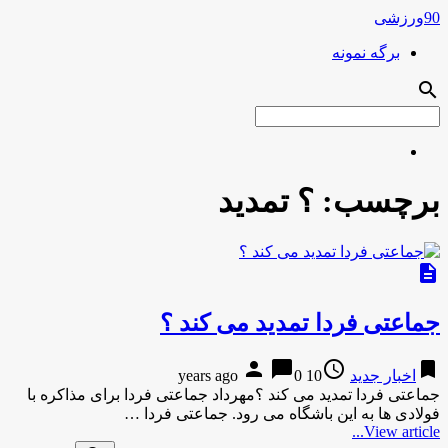
90ورزشی
برگه نمونه
search
برچسب:
؟ تمدید
description
جماعتی فردا تمدید می کند ؟
person
chat_bubble
access_time
bookmark
اخبار جدید
10 years ago
0
جماعتی فردا تمدید می کند ؟مهرداد جماعتی فردا برای مذاکره با
فولادی ها به این باشگاه می رود. جماعتی فردا …
View article...