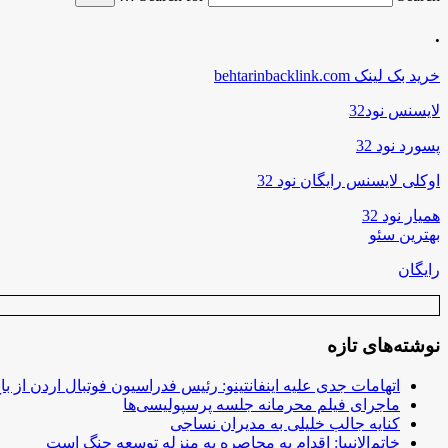
.
خرید بک لینک behtarinbacklink.com
لایسنس نود32
پسورد نود 32
اوکلی لایسنس رایگان نود 32
همیار نود 32
بهترین سئو
رایگان
نوشته‌های تازه
اتهامات جدی علیه اینفانتینو: رئیس فدراسیون فوتبال اردن از ب
ماجرای فیلم محرمانه جلسه پرسپولیسی‌ها
کنایه جالب خلیلی به مدیران نساجی
خاتم‌الانبیا: اقدام به محاصره به منزله توسعه جنگ است