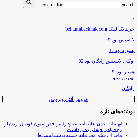
search
Search for
Search …
.
خرید بک لینک behtarinbacklink.com
لایسنس نود32
پسورد نود 32
اوکلی لایسنس رایگان نود 32
همیار نود 32
بهترین سئو
رایگان
فروش آنتی ویروس
نوشته‌های تازه
اتهامات جدی علیه اینفانتینو: رئیس فدراسیون فوتبال اردن از
باج‌خواهی فیفا پرده برداشت
ماجرای فیلم محرمانه جلسه پرسپولیسی‌ها