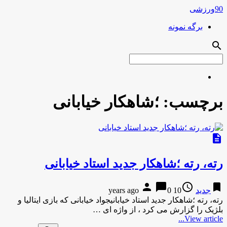
90ورزشی
برگه نمونه
search
برچسب:
؛شاهکار خیابانی
description
رته، رته ؛شاهکار جدید استاد خیابانی
person
chat_bubble
access_time
bookmark
جدید
10 years ago
0
رته، رته ؛شاهکار جدید استاد خیابانیجواد خیابانی که بازی ایتالیا و
بلژیک را گزارش می کرد ، از واژه ای …
View article...