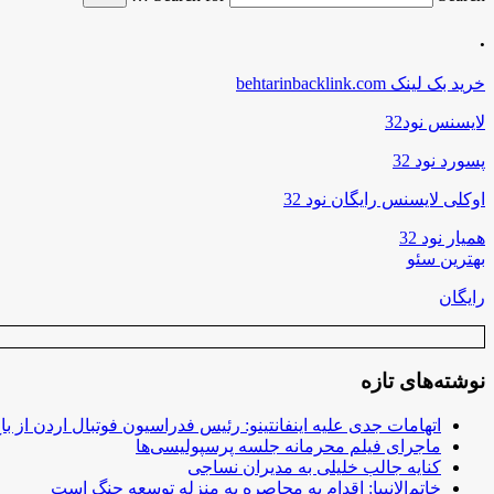
.
خرید بک لینک behtarinbacklink.com
لایسنس نود32
پسورد نود 32
اوکلی لایسنس رایگان نود 32
همیار نود 32
بهترین سئو
رایگان
نوشته‌های تازه
اتهامات جدی علیه اینفانتینو: رئیس فدراسیون فوتبال اردن از ب
ماجرای فیلم محرمانه جلسه پرسپولیسی‌ها
کنایه جالب خلیلی به مدیران نساجی
خاتم‌الانبیا: اقدام به محاصره به منزله توسعه جنگ است