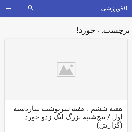
search
90ورزشی

برچسب:
، خورد!
هفته ششم ، هفته سرنوشت سازدسته
اول / پنج‌شنبه بزرگ لیگ زدو خورد!
(گزارش)