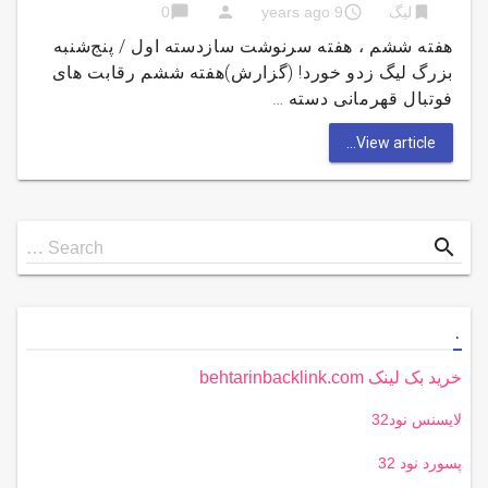
chat_bubble
person
access_time
bookmark
لیگ
9 years ago
0
هفته ششم ، هفته سرنوشت سازدسته اول / پنج‌شنبه
بزرگ لیگ زدو خورد! (گزارش)هفته ششم رقابت های
فوتبال قهرمانی دسته …
View article...
Search
search
Search …
for
.
خرید بک لینک behtarinbacklink.com
لایسنس نود32
پسورد نود 32