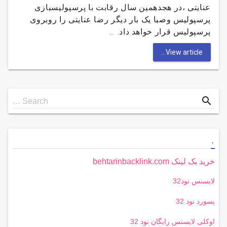
عنایتی ،در هجدهمین سال رقابت با پرسپولیسبازی
پرسپولیس وصبا یک بار دیگر رضا عنایتی را روبروی
پرسپولیس قرار خواهد داد. …
View article...
Search
search
Search …
for
.
خرید بک لینک behtarinbacklink.com
لایسنس نود32
پسورد نود 32
اوکلی لایسنس رایگان نود 32