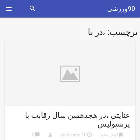
search
90ورزشی

برچسب:
،در با
عنایتی ،در هجدهمین سال رقابت با
پرسپولیس
chat_bubble
person
access_time
bookmark
اخبار جدید
10 years ago
0