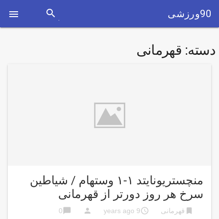
search
90ورزشی

دسته:
قهرمانی
منچستریونایتد ۱-۱ وستهام / شیاطین
سرخ هر روز دورتر از قهرمانی
chat_bubble
person
access_time
bookmark
قهرمانی
9 years ago
0