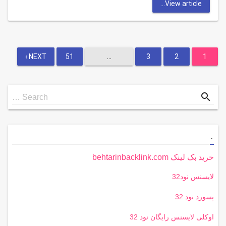
View article...
صفحه‌بندی
NEXT ›
51
…
3
2
1
نوشته‌ها
Search
search
Search …
for
.
خرید بک لینک behtarinbacklink.com
لایسنس نود32
پسورد نود 32
اوکلی لایسنس رایگان نود 32