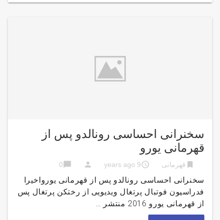
سخنرانی احساسی رونالدو پس از
قهرمانی یورو
chat_bubble
person
access_time
bookmark
قهرمانی
9 years ago
0
سخنرانی احساسی رونالدو پس از قهرمانی یورواخیرا
فدراسیون فوتبال پرتغال ویدیویی از رختکن پرتغال پس
از قهرمانی یورو 2016 منتشر …