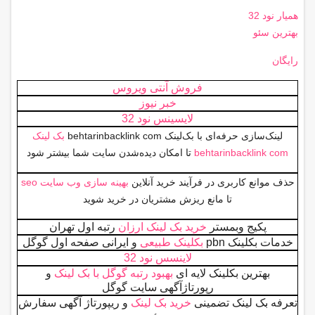
همیار نود 32
بهترین سئو
رایگان
فروش آنتی ویروس
خبر نیوز
لایسینس نود 32
لینک‌سازی حرفه‌ای با بک‌لینک behtarinbacklink com
بک لینک
behtarinbacklink com
تا امکان دیده‌شدن سایت شما بیشتر شود
حذف موانع کاربری در فرآیند خرید آنلاین
بهینه سازی وب سایت seo
تا مانع ریزش مشتریان در خرید شوید
پکیج وبمستر
خرید بک لینک ارزان
رتبه اول تهران
خدمات بکلینک pbn
بکلینک طبیعی
و ایرانی صفحه اول گوگل
لاینسس نود 32
بهترین بکلینک لایه ای
بهبود رتبه‌ گوگل با بک لینک
و
رپورتاژآگهی سایت گوگل
تعرفه بک لینک تضمینی
خرید بک لینک
و ریپورتاژ آگهی سفارش