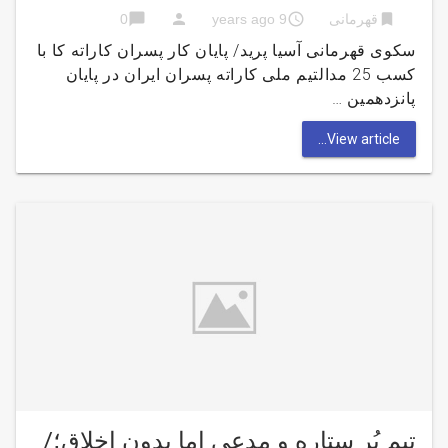
chat_bubble
person
access_time
bookmark
قهرمانی
9 years ago
0
سکوی قهرمانی آسیا پرید/ پایان کار پسران کاراته کا با
کسب 25 مدالتیم ملی کاراته پسران ایران در پایان
پانزدهمین …
View article...
تیم پُر ستاره و مدعی اما بدون اخلاق؛/