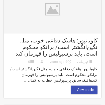
کاویانپور: هافبک دفاعی خوب، مثل
نگین‌انگشتر است/ برانکو محکوم
است، باید پرسپولیس را قهرمان کند
chat_bubble
person
access_time
bookmark
قهرمانی
9 years ago
0
کاویانپور: هافبک دفاعی خوب، مثل نگین‌انگشتر است/
برانکو محکوم است، باید پرسپولیس را قهرمان
کندهافبک سابق پرسپولیس خطاب به کمال …
View article...