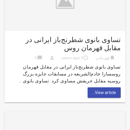
تساوی بانوی شطرنج‌باز ایرانی در
مقابل قهرمان روس
chat_bubble
person
access_time
bookmark
قهرمانی
9 years ago
0
تساوی بانوی شطرنج‌باز ایرانی در مقابل قهرمان
روسسارا خادم‌الشریعه در مسابقات جایزه بزرگ
روسیه مقابل حریفش مساوی کرد. تساوی بانوی …
View article...