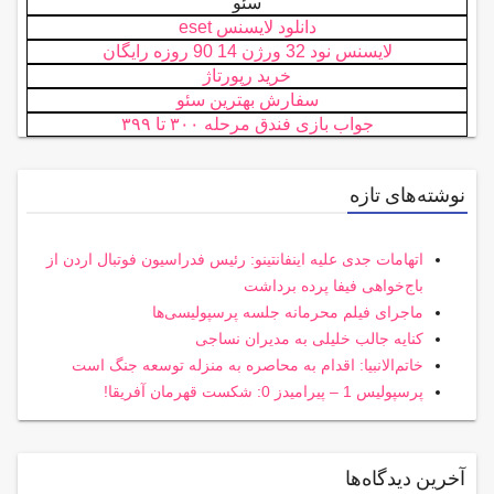
سئو
دانلود لایسنس eset
لایسنس نود 32 ورژن 14 90 روزه رایگان
خرید رپورتاژ
سفارش بهترین سئو
جواب بازی فندق مرحله ۳۰۰ تا ۳۹۹
نوشته‌های تازه
اتهامات جدی علیه اینفانتینو: رئیس فدراسیون فوتبال اردن از
باج‌خواهی فیفا پرده برداشت
ماجرای فیلم محرمانه جلسه پرسپولیسی‌ها
کنایه جالب خلیلی به مدیران نساجی
خاتم‌الانبیا: اقدام به محاصره به منزله توسعه جنگ است
پرسپولیس 1 – پیرامیدز 0: شکست قهرمان آفریقا!
آخرین دیدگاه‌ها