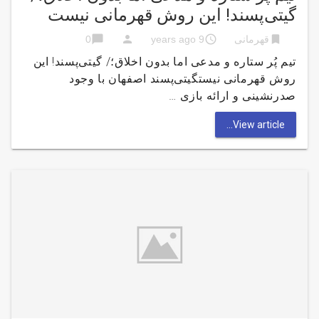
گیتی‌پسند! این روش قهرمانی نیست
chat_bubble
person
access_time
bookmark
قهرمانی
9 years ago
0
تیم پُر ستاره و مدعی اما بدون اخلاق؛/ گیتی‌پسند! این
روش قهرمانی نیستگیتی‌پسند اصفهان با وجود
صدرنشینی و ارائه بازی …
View article...