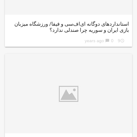
استانداردهای دوگانه ای‌اف‌سی و فیفا/ ورزشگاه میزبان
بازی ایران و سوریه چرا صندلی ندارد؟
0
9 years ago
chat_bubble
access_time