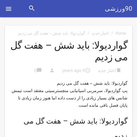
search
90ورزشی

Home
/
اخبار جدید
/
گواردیولا: باید شش – هفت گل می زدیم
گواردیولا: باید شش – هفت گل
می زدیم
chat_bubble
person
access_time
bookmark
اخبار جدید
9 years ago
0
گواردیولا: باید شش – هفت گل می زدیم
پپ گواردیولا، سرمربی اسپانیایی منچسترسیتی معتقد است تیمش
شانس های بسیار زیادی را از دست داده اما هنوز زمان زیادی تا
پایان فصل باقی مانده است.
گواردیولا: باید شش – هفت گل می
زدیم