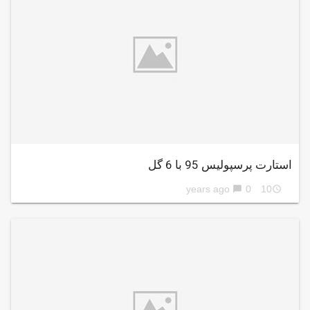
استارت پرسپولیس 95 با 6 گل
0
10 years ago
chat_bubble
access_time