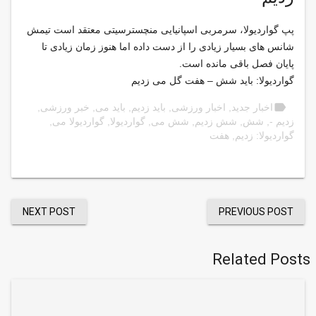
پپ گواردیولا، سرمربی اسپانیایی منچسترسیتی معتقد است تیمش
شانس های بسیار زیادی را از دست داده اما هنوز زمان زیادی تا
پایان فصل باقی مانده است.
گواردیولا: باید شش – هفت گل می زدیم
label
اخبار جدید
,
اخبار ورزشی
,
باید زدیم
,
باید می
,
خبر ورزشی
,
زدیم -
,
شش
,
شش زدیم
,
شش می
,
گواردیولا
,
گواردیولا می
,
گواردیولا: زدیم
,
هفت
NEXT POST
PREVIOUS POST
Related Posts