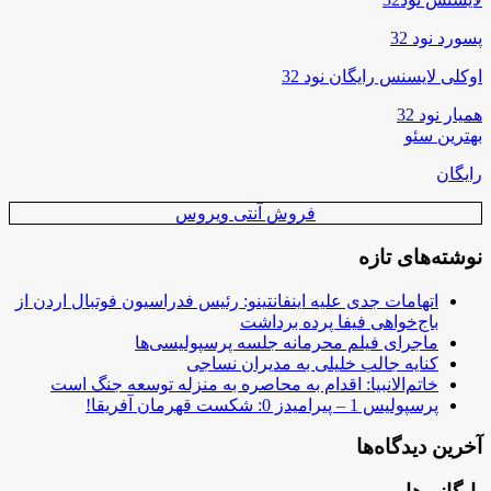
پسورد نود 32
اوکلی لایسنس رایگان نود 32
همیار نود 32
بهترین سئو
رایگان
فروش آنتی ویروس
نوشته‌های تازه
اتهامات جدی علیه اینفانتینو: رئیس فدراسیون فوتبال اردن از
باج‌خواهی فیفا پرده برداشت
ماجرای فیلم محرمانه جلسه پرسپولیسی‌ها
کنایه جالب خلیلی به مدیران نساجی
خاتم‌الانبیا: اقدام به محاصره به منزله توسعه جنگ است
پرسپولیس 1 – پیرامیدز 0: شکست قهرمان آفریقا!
آخرین دیدگاه‌ها