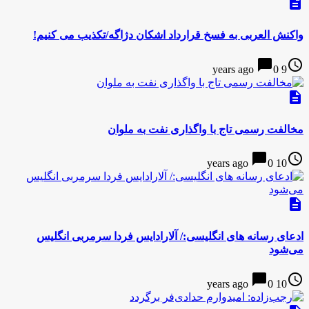
description
واکنش العربی به فسخ قرارداد اشکان دژاگه/تکذیب می کنیم!
chat_bubble
access_time
0
9 years ago
description
مخالفت رسمی تاج با واگذاری نفت به ملوان
chat_bubble
access_time
0
10 years ago
description
ادعای رسانه های انگلیسی:/ آلارادایس فردا سرمربی انگلیس
می‌شود
chat_bubble
access_time
0
10 years ago