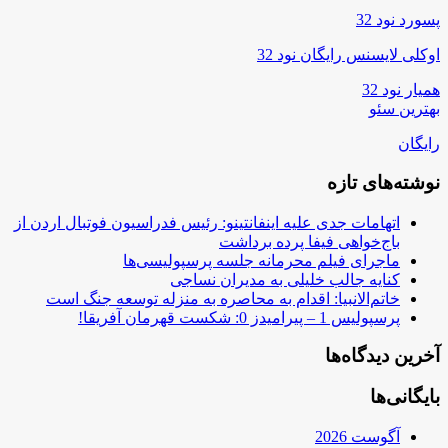
پسورد نود 32
اوکلی لایسنس رایگان نود 32
همیار نود 32
بهترین سئو
رایگان
نوشته‌های تازه
اتهامات جدی علیه اینفانتینو: رئیس فدراسیون فوتبال اردن از
باج‌خواهی فیفا پرده برداشت
ماجرای فیلم محرمانه جلسه پرسپولیسی‌ها
کنایه جالب خلیلی به مدیران نساجی
خاتم‌الانبیا: اقدام به محاصره به منزله توسعه جنگ است
پرسپولیس 1 – پیرامیدز 0: شکست قهرمان آفریقا!
آخرین دیدگاه‌ها
بایگانی‌ها
آگوست 2026