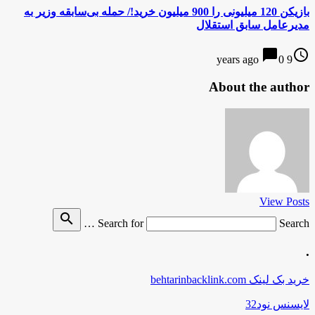
بازیکن 120 میلیونی را 900 میلیون خرید!/ حمله بی‌سابقه وزیر به
مدیرعامل سابق استقلال
chat_bubble
access_time
0
9 years ago
About the author
View Posts
search
Search for
Search …
.
خرید بک لینک behtarinbacklink.com
لایسنس نود32