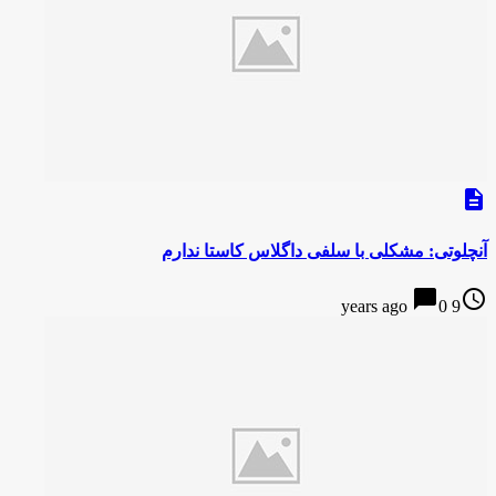
description
آنچلوتی: مشکلی با سلفی داگلاس کاستا ندارم
chat_bubble
access_time
0
9 years ago