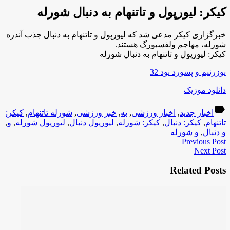
کیکر: لیورپول و تاتنهام به دنبال شورله
خبرگزاری کیکر مدعی شد که لیورپول و تاتنهام به دنبال جذب آندره
شورله، مهاجم ولفسبورگ هستند.
کیکر: لیورپول و تاتنهام به دنبال شورله
یوزرنیم و پسورد نود 32
دانلود موزیک
label
اخبار جدید
,
اخبار ورزشی
,
به
,
خبر ورزشی
,
شورله تاتنهام
,
کیکر:
تاتنهام
,
کیکر: دنبال
,
کیکر: شورله
,
لیورپول دنبال
,
لیورپول شورله
,
و
,
و دنبال
,
و شورله
Previous Post
Next Post
Related Posts